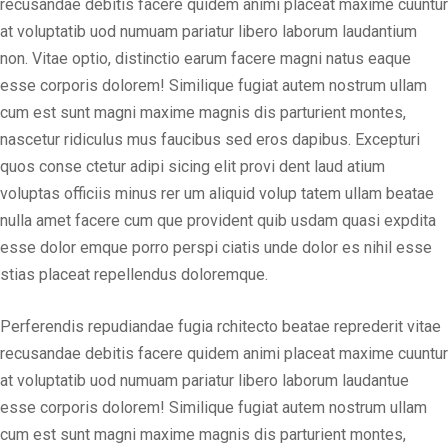
recusandae debitis facere quidem animi placeat maxime cuuntur
at voluptatib uod numuam pariatur libero laborum laudantium
non. Vitae optio, distinctio earum facere magni natus eaque
esse corporis dolorem! Similique fugiat autem nostrum ullam
cum est sunt magni maxime magnis dis parturient montes,
nascetur ridiculus mus faucibus sed eros dapibus. Excepturi
quos conse ctetur adipi sicing elit provi dent laud atium
voluptas officiis minus rer um aliquid volup tatem ullam beatae
nulla amet facere cum que provident quib usdam quasi expdita
esse dolor emque porro perspi ciatis unde dolor es nihil esse
stias placeat repellendus doloremque.
Perferendis repudiandae fugia rchitecto beatae reprederit vitae
recusandae debitis facere quidem animi placeat maxime cuuntur
at voluptatib uod numuam pariatur libero laborum laudantue
esse corporis dolorem! Similique fugiat autem nostrum ullam
cum est sunt magni maxime magnis dis parturient montes,